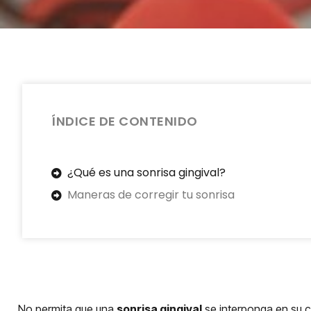
ÍNDICE DE CONTENIDO
¿Qué es una sonrisa gingival?
Maneras de corregir tu sonrisa
No permita que una
sonrisa gingival
se interponga en su c