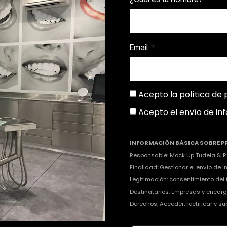
Email
Acepto la
política de 
Acepto el envío de in
INFORMACIÓN BÁSICA SOBRE P
Responsable: Mock Up Tudela SLP
Finalidad: Gestionar el envío de 
Legitimación: consentimiento del
Destinatarios: Empresas y encarg
Derechos: Acceder, rectificar y 