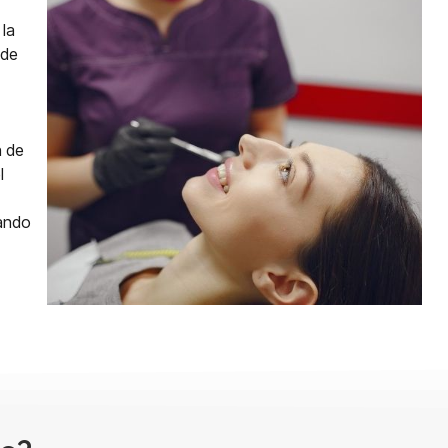
 la
 de
n de
l
zando