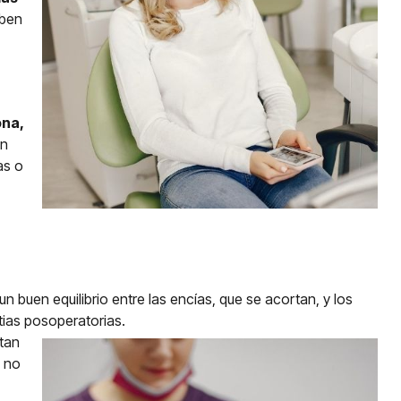
eben
ona,
en
as o
n buen equilibrio entre las encías, que se acortan, y los
tias posoperatorias.
rtan
e no