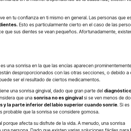
ave en tu confianza en ti mismo en general. Las personas que 
dientes.
Esto es particularmente cierto en el caso de las per
ce que sus dientes se vean pequeños. Afortunadamente, existe
es una sonrisa en la que las encías aparecen prominentement
están desproporcionados con las otras secciones, o debido a que
puede ser el resultado de ciertos medicamentos.
iene una sonrisa gingival, dado que gran parte del
diagnóstic
onsidera que una
sonrisa no es gingival
si se ven menos de do
s y la parte inferior del labio superior cuando sonríe
. Si es
es probable que la sonrisa se considere gomosa.
 porque afecta su disfrute de la vida. A menudo, una sonrisa
de una persona. Dado que existen varias soluciones fáciles para