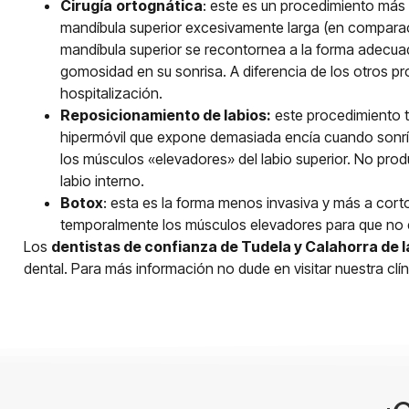
Cirugía
ortognática
: este es un procedimiento más 
mandíbula superior excesivamente larga (en comparació
mandíbula superior se recontornea a la forma adecuad
gomosidad en su sonrisa. A diferencia de los otros pro
hospitalización.
Reposicionamiento de labios:
este procedimiento tr
hipermóvil que expone demasiada encía cuando sonríe.
los músculos «elevadores» del labio superior. No produ
labio interno.
Botox
: esta es la forma menos invasiva y más a corto
temporalmente los músculos elevadores para que no el
Los
dentistas de confianza
de
Tudela
y
Calahorra
de 
dental. Para más información no dude en visitar nuestra clín