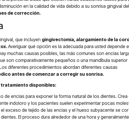
isminución en la calidad de vida debido a su sonrisa gingival d
ones de corrección.
a
ingival, que incluyen
gingivectomía, alargamiento de la cor
tox.
Averiguar qué opción es la adecuada para usted depende 
en hay muchas causas posibles, las más comunes son encías larg
s que son comparativamente pequeños o una mandíbula superior
Los diferentes procedimientos abordan diferentes causas
dico antes de comenzar a corregir su sonrisa.
e
tratamiento disponibles:
 de encías para exponer la forma natural de los dientes. Crea u
mente indoloro y los pacientes suelen experimentar pocas moles
el exceso de tejido de las encías y el hueso subyacente se co
 dientes. El proceso dura alrededor de una hora y generalment