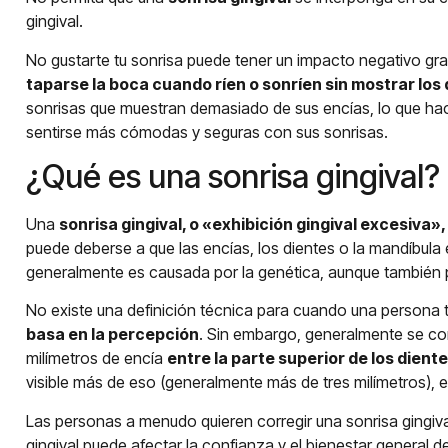
gingival.
No gustarte tu sonrisa puede tener un impacto negativo gr
taparse la boca cuando ríen o sonríen sin mostrar los 
sonrisas que muestran demasiado de sus encías, lo que ha
sentirse más cómodas y seguras con sus sonrisas.
¿Qué es una sonrisa gingival?
Una
sonrisa gingival, o «exhibición gingival excesiva»,
puede deberse a que las encías, los dientes o la mandíbula 
generalmente es causada por la genética, aunque también 
No existe una definición técnica para cuando una persona t
basa en la percepción
. Sin embargo, generalmente se c
milímetros de encía
entre la parte superior de los diente
visible más de eso (generalmente más de tres milímetros), 
Las personas a menudo quieren corregir una sonrisa gingival
gingival puede afectar la confianza y el bienestar general 