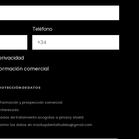
Teléfono
privacidad
formación comercial
ROTECCIÓN DE DATOS
información y prospección comercial
 interesado
ados de tratamiento acogidos a privacy shield.
suprimir los datos en mockupdentaltudela@gmail.com