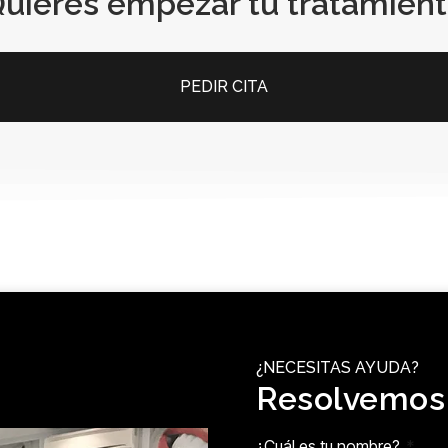
uieres empezar tu tratamient
PEDIR CITA
¿NECESITAS AYUDA?
Resolvemos
¿Cuál es tu nombre?